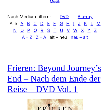
Musik
Nach Medium filtern:
DVD
Blu-ray
Alle
A
B
C
D
E
F
G
H
I
J
K
L
M
N
O
P
Q
R
S
T
U
V
W
X
Y
Z
A – Z
Z – A
alt – neu
neu – alt
Frieren: Beyond Journey’s
End – Nach dem Ende der
Reise – DVD Vol. 1