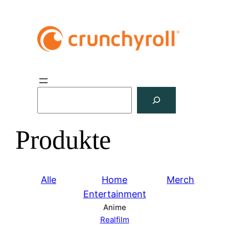
S
u
c
Produkte
h
e
n
Alle
Home
Merch
Entertainment
Anime
Realfilm