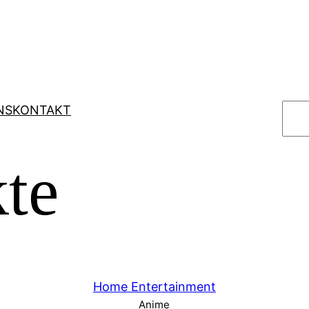
S
NS
KONTAKT
u
c
te
h
e
n
Home Entertainment
Anime