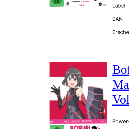
Label
EAN
Ersch
Bof
Ma
Vol
Power-