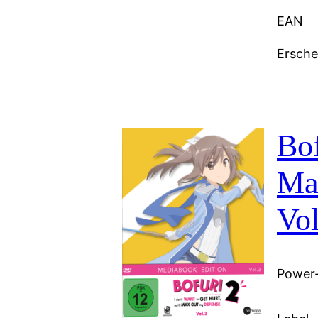
EAN
Ersch
Bof
Ma
Vol
Power-