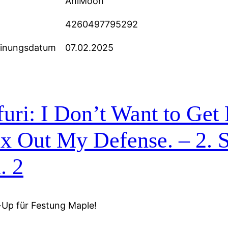
AniMoon
4260497795292
einungsdatum
07.02.2025
uri: I Don’t Want to Get H
 Out My Defense. – 2. St
. 2
Up für Festung Maple!