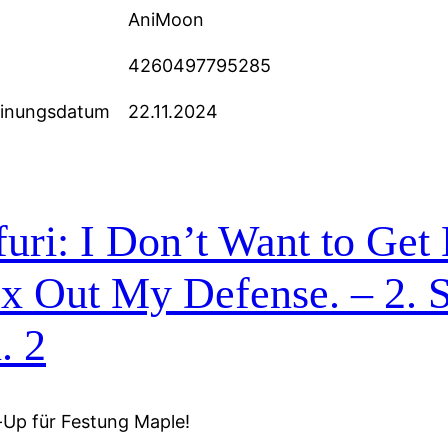
AniMoon
4260497795285
einungsdatum
22.11.2024
uri: I Don’t Want to Get H
x Out My Defense. – 2. 
. 2
Up für Festung Maple!