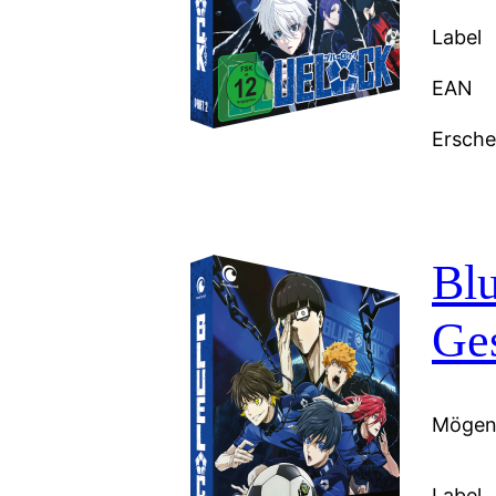
Label
EAN
Ersch
Blu
Ge
Mögen 
Label