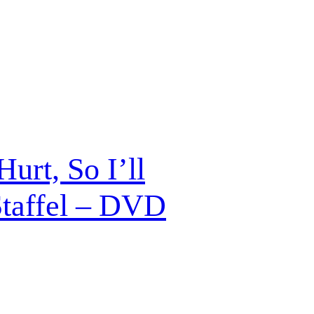
urt, So I’ll
Staffel – DVD