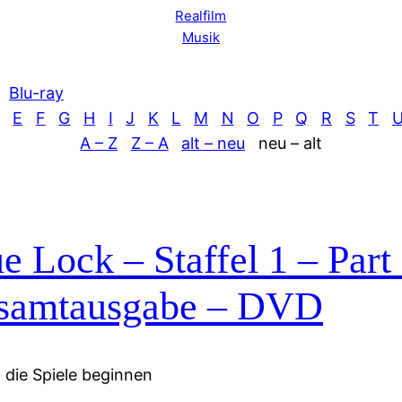
Realfilm
Musik
Blu-ray
E
F
G
H
I
J
K
L
M
N
O
P
Q
R
S
T
A – Z
Z – A
alt – neu
neu – alt
e Lock – Staffel 1 – Part
samtausgabe – DVD
die Spiele beginnen