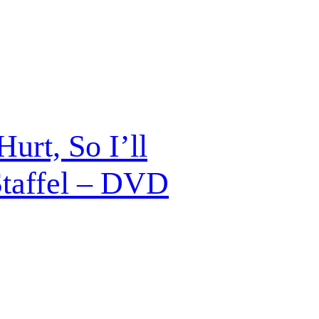
urt, So I’ll
Staffel – DVD