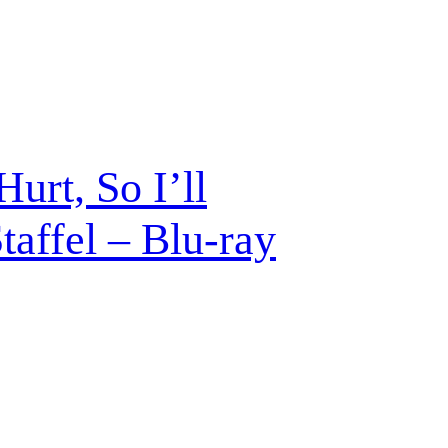
urt, So I’ll
affel – Blu-ray