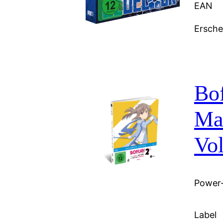
EAN
Ersch
Bof
Max
Vol
Power-
Label