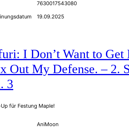
7630017543080
einungsdatum
19.09.2025
uri: I Don’t Want to Get H
 Out My Defense. – 2. St
. 3
Up für Festung Maple!
AniMoon