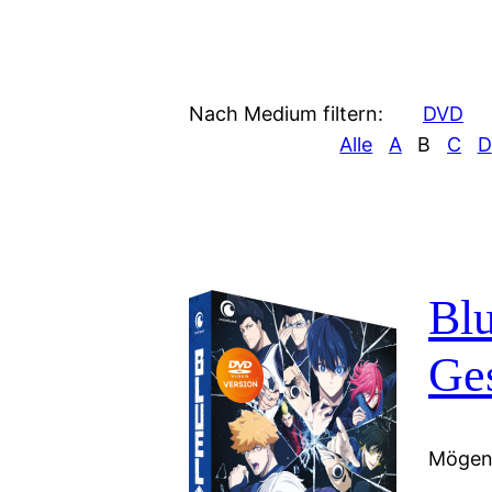
Nach Medium filtern:
DVD
Alle
A
B
C
D
Blu
Ge
Mögen 