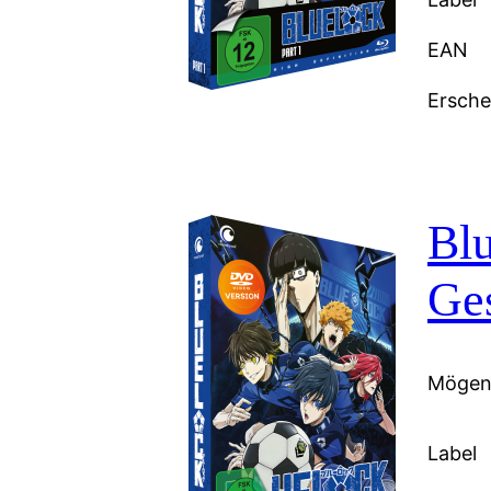
EAN
Ersch
Blu
Ge
Mögen 
Label