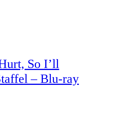
urt, So I’ll
affel – Blu-ray