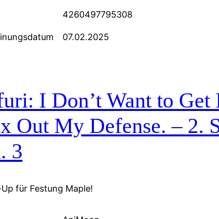
4260497795308
einungsdatum
07.02.2025
uri: I Don’t Want to Get H
x Out My Defense. – 2. 
. 3
Up für Festung Maple!