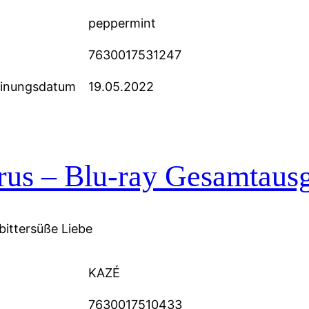
peppermint
7630017531247
einungsdatum
19.05.2022
rus – Blu-ray Gesamtaus
bittersüße Liebe
KAZÉ
7630017510433