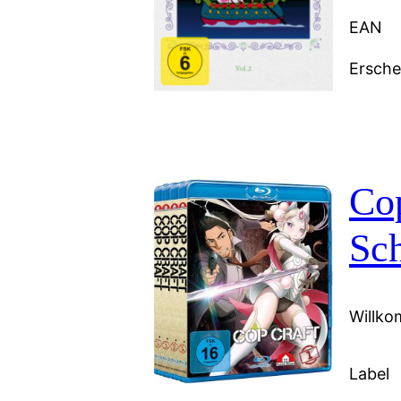
EAN
Ersch
Co
Sc
Willko
Label