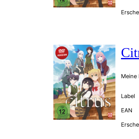
Ersch
Ci
Meine 
Label
EAN
Ersch