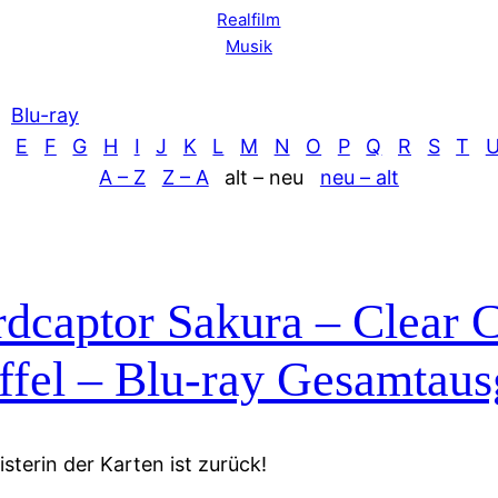
Realfilm
Musik
Blu-ray
E
F
G
H
I
J
K
L
M
N
O
P
Q
R
S
T
A – Z
Z – A
alt – neu
neu – alt
dcaptor Sakura – Clear C
ffel – Blu-ray Gesamtau
sterin der Karten ist zurück!