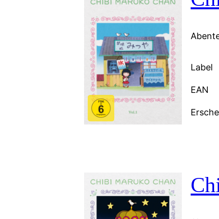
Abente
Label
EAN
Ersch
Chi