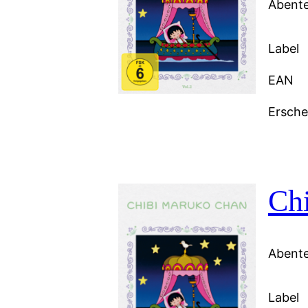
Abente
Label
EAN
Ersch
Ch
Abente
Label