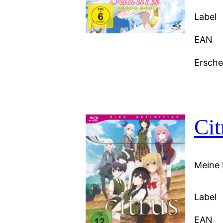
Label
EAN
Ersch
Cit
Meine 
Label
EAN