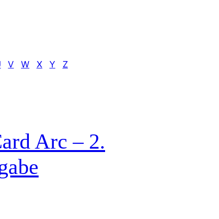
U
V
W
X
Y
Z
ard Arc – 2.
sgabe