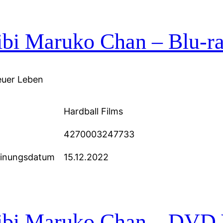
bi Maruko Chan – Blu-ra
uer Leben
Hardball Films
4270003247733
einungsdatum
15.12.2022
ibi Maruko Chan – DVD V