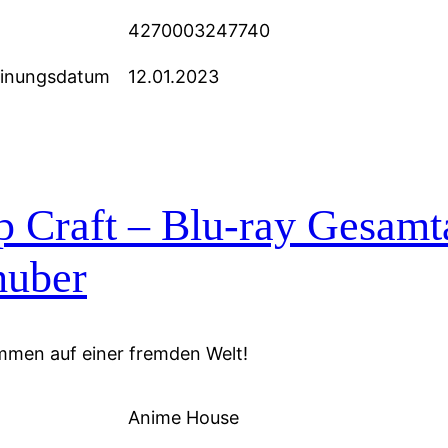
4270003247740
einungsdatum
12.01.2023
p Craft – Blu-ray Gesam
huber
mmen auf einer fremden Welt!
Anime House