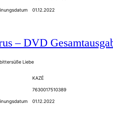
einungsdatum
01.12.2022
trus – DVD Gesamtausga
bittersüße Liebe
KAZÉ
7630017510389
einungsdatum
01.12.2022