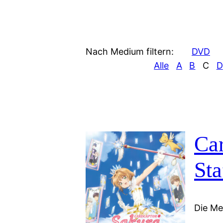
Nach Medium filtern:
DVD
Alle
A
B
C
D
Car
Sta
Die Mei