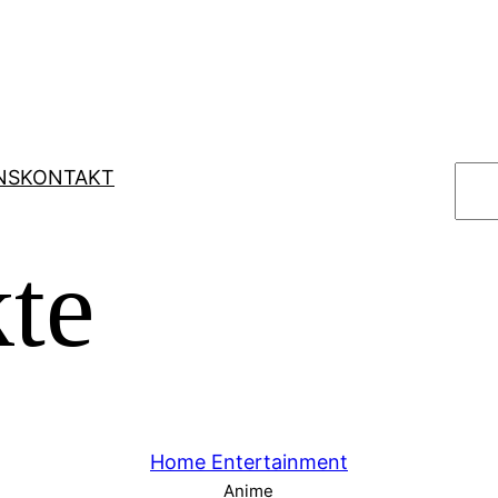
S
NS
KONTAKT
u
c
te
h
e
n
Home Entertainment
Anime