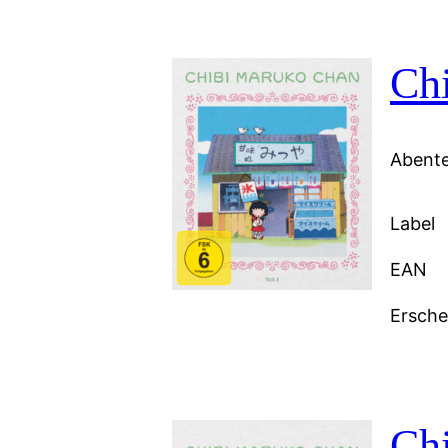
Chi
Abente
Label
EAN
Ersch
Ch