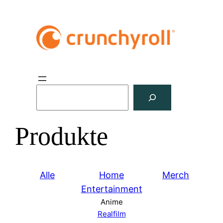
S
u
c
Produkte
h
e
n
Alle
Home
Merch
Entertainment
Anime
Realfilm