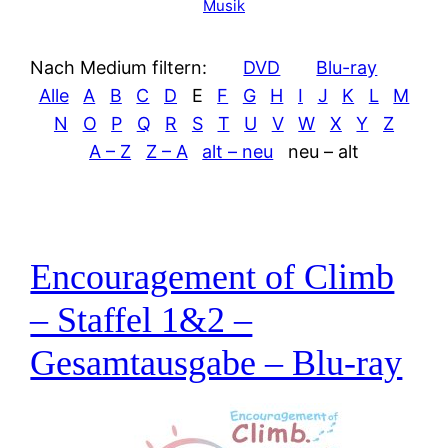
Musik
Nach Medium filtern:
DVD
Blu-ray
Alle
A
B
C
D
E
F
G
H
I
J
K
L
M
N
O
P
Q
R
S
T
U
V
W
X
Y
Z
A – Z
Z – A
alt – neu
neu – alt
Encouragement of Climb
– Staffel 1&2 –
Gesamtausgabe – Blu-ray