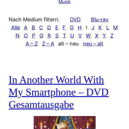
Musik
Nach Medium filtern:
DVD
Blu-ray
Alle
A
B
C
D
E
F
G
H
I
J
K
L
M
N
O
P
Q
R
S
T
U
V
W
X
Y
Z
A – Z
Z – A
alt – neu
neu – alt
In Another World With
My Smartphone – DVD
Gesamtausgabe