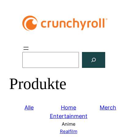
S
u
c
Produkte
h
e
n
Alle
Home
Merch
Entertainment
Anime
Realfilm