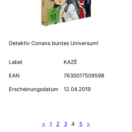
Detektiv Conans buntes Universum!
Label
KAZÉ
EAN
7630017509598
Erscheinungsdatum
12.04.2019
<
1
2
3
4
5
>