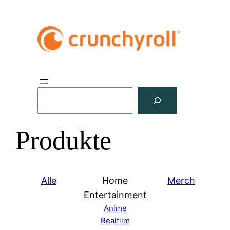
S
u
c
Produkte
h
e
n
Alle
Home
Merch
Entertainment
Anime
Realfilm