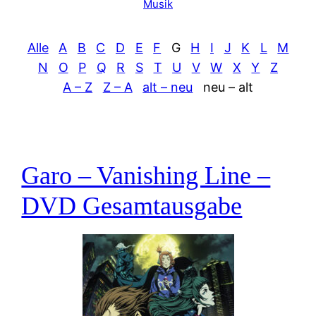
Musik
Alle
A
B
C
D
E
F
G
H
I
J
K
L
M
N
O
P
Q
R
S
T
U
V
W
X
Y
Z
A – Z
Z – A
alt – neu
neu – alt
Garo – Vanishing Line –
DVD Gesamtausgabe