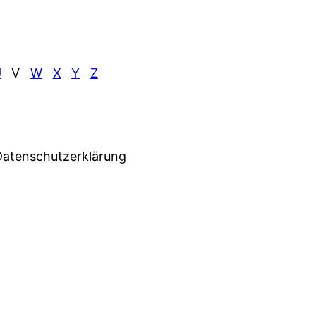
U
V
W
X
Y
Z
Datenschutzerklärung