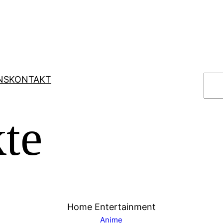
S
NS
KONTAKT
u
c
te
h
e
n
Home Entertainment
Anime