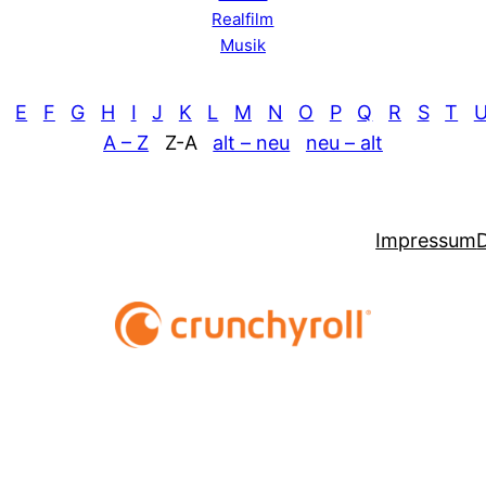
Realfilm
Musik
E
F
G
H
I
J
K
L
M
N
O
P
Q
R
S
T
A – Z
Z-A
alt – neu
neu – alt
Impressum