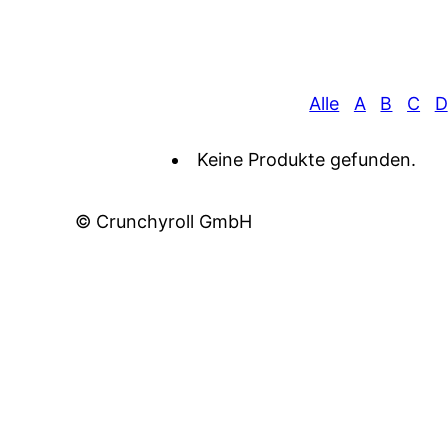
Alle
A
B
C
D
Keine Produkte gefunden.
© Crunchyroll GmbH