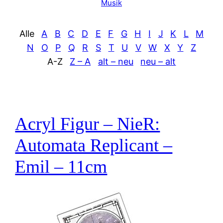
Musik
Alle
A
B
C
D
E
F
G
H
I
J
K
L
M
N
O
P
Q
R
S
T
U
V
W
X
Y
Z
A-Z
Z – A
alt – neu
neu – alt
Acryl Figur – NieR:
Automata Replicant –
Emil – 11cm