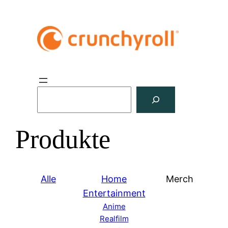
S
u
c
Produkte
h
e
n
Alle
Home
Merch
Entertainment
Anime
Realfilm