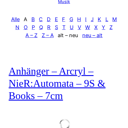
Musik
Alle
A
B
C
D
E
F
G
H
I
J
K
L
M
N
O
P
Q
R
S
T
U
V
W
X
Y
Z
A – Z
Z – A
alt – neu
neu – alt
Anhänger – Arcryl –
NieR:Automata – 9S &
Books – 7cm