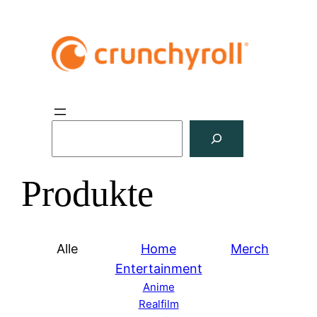
S
u
c
Produkte
h
e
n
Alle
Home
Merch
Entertainment
Anime
Realfilm