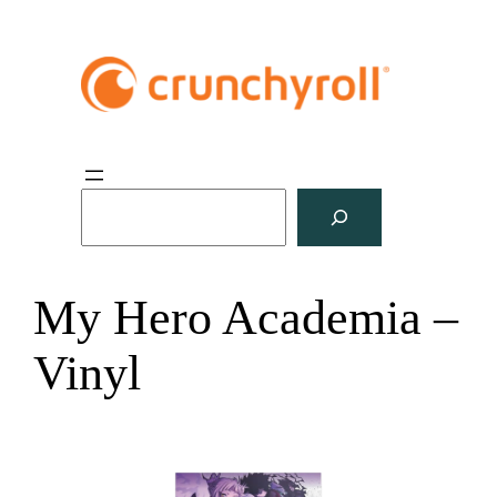
S
u
c
h
My Hero Academia –
e
n
Vinyl