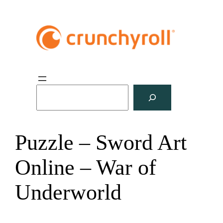
S
u
c
h
Puzzle – Sword Art
e
n
Online – War of
Underworld