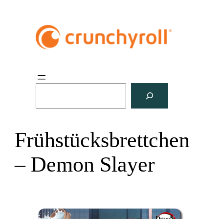
S
u
c
h
Frühstücksbrettchen
e
n
– Demon Slayer