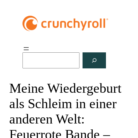
S
u
c
h
Meine Wiedergeburt
e
n
als Schleim in einer
anderen Welt:
Feuerrote Bande –