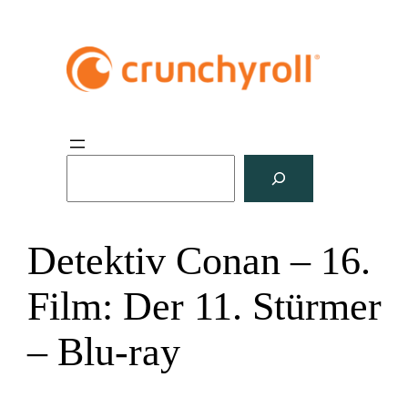
S
u
c
h
Detektiv Conan – 16.
e
n
Film: Der 11. Stürmer
– Blu-ray