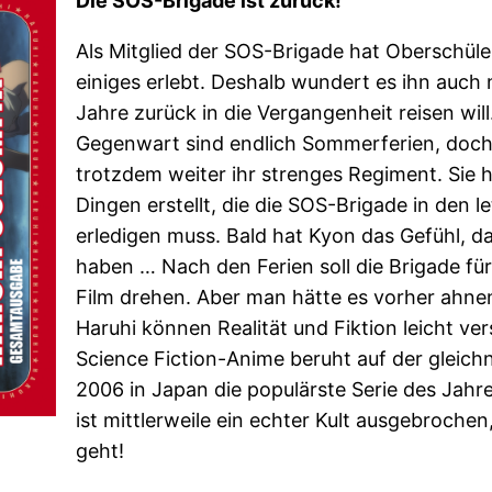
Die SOS-Brigade ist zurück!
Als Mitglied der SOS-Brigade hat Oberschüle
einiges erlebt. Deshalb wundert es ihn auch 
Jahre zurück in die Vergangenheit reisen will
Gegenwart sind endlich Sommerferien, doch 
trotzdem weiter ihr strenges Regiment. Sie h
Dingen erstellt, die die SOS-Brigade in den
erledigen muss. Bald hat Kyon das Gefühl, da
haben … Nach den Ferien soll die Brigade für
Film drehen. Aber man hätte es vorher ahn
Haruhi können Realität und Fiktion leicht 
Science Fiction-Anime beruht auf der glei
2006 in Japan die populärste Serie des Jahr
ist mittlerweile ein echter Kult ausgebrochen
geht!