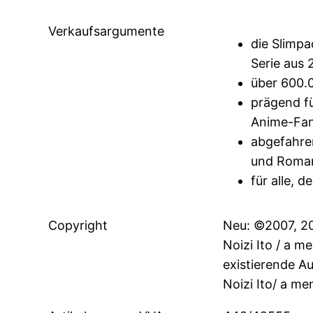
Verkaufsargumente
die Slimp
Serie aus
über 600.
prägend f
Anime-Fa
abgefahre
und Roman
für alle, d
Copyright
Neu: ©2007, 2
Noizi Ito / a m
existierende A
Noizi Ito/ a m