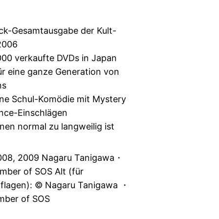
ack-Gesamtausgabe der Kult-
 2006
000 verkaufte DVDs in Japan
ür eine ganze Generation von
ns
ne Schul-Komödie mit Mystery
ce-Einschlägen
enen normal zu langweilig ist
008, 2009 Nagaru Tanigawa・
ember of SOS Alt (für
uflagen): © Nagaru Tanigawa ・
ember of SOS