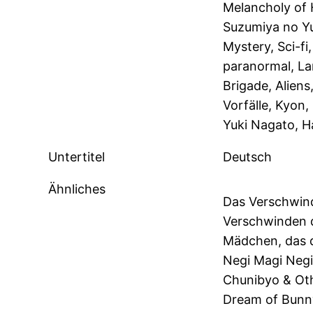
Melancholy of 
Suzumiya no Yu
Mystery, Sci-fi
paranormal, La
Brigade, Aliens
Vorfälle, Kyon,
Yuki Nagato, H
Untertitel
Deutsch
Ähnliches
Das Verschwind
Verschwinden d
Mädchen, das d
Negi Magi Negi
Chunibyo & Oth
Dream of Bunny