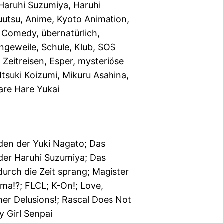
Haruhi Suzumiya, Haruhi
utsu, Anime, Kyoto Animation,
, Comedy, übernatürlich,
ngeweile, Schule, Klub, SOS
, Zeitreisen, Esper, mysteriöse
 Itsuki Koizumi, Mikuru Asahina,
are Hare Yukai
en der Yuki Nagato; Das
er Haruhi Suzumiya; Das
urch die Zeit sprang; Magister
ma!?; FLCL; K-On!; Love,
er Delusions!; Rascal Does Not
 Girl Senpai