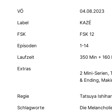
VÖ
04.08.2023
Label
KAZÉ
FSK
FSK 12
Episoden
1-14
Laufzeit
350 Min + 160 
Extras
2 Mini-Serien, 
& Ending, Maki
Regie
Tatsuya Ishiha
Schlagworte
Die Melancholi