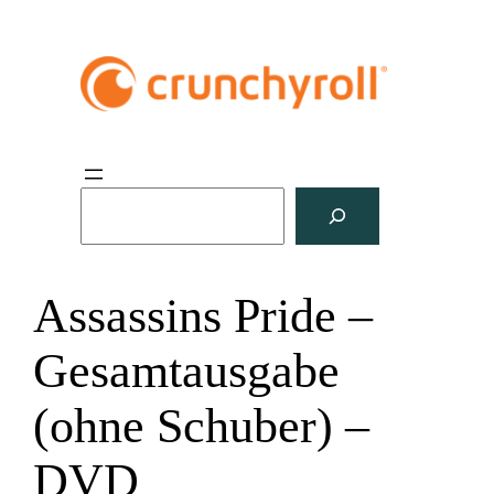
S
u
c
h
Assassins Pride –
e
n
Gesamtausgabe
(ohne Schuber) –
DVD