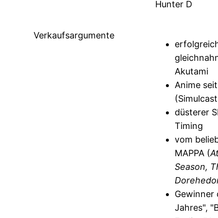
Hunter D
Verkaufsargumente
erfolgrei
gleichnah
Akutami
Anime seit
(Simulcast
düsterer 
Timing
vom belie
MAPPA (
A
Season, T
Dorehedo
Gewinner 
Jahres", "