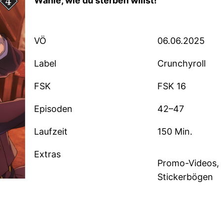
Wähle, wie du sterben willst!
VÖ
06.06.2025
Label
Crunchyroll
FSK
FSK 16
Episoden
42–47
Laufzeit
150 Min.
Extras
Promo-Videos, 
Stickerbögen