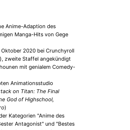
che Anime-Adaption des
migen Manga-Hits von Gege
 Oktober 2020 bei Crunchyroll
), zweite Staffel angekündigt
Shounen mit genialem Comedy-
bten Animationsstudio
ttack on Titan: The Final
he God of Highschool,
ro
)
der Kategorien "Anime des
Bester Antagonist" und "Bestes