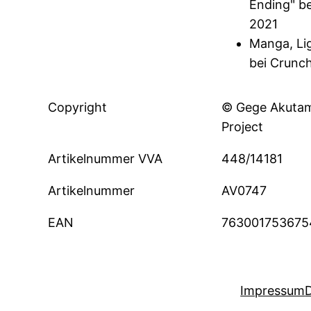
Ending" b
2021
Manga, Li
bei Crunch
Copyright
© Gege Akutam
Project
Artikelnummer VVA
448/14181
Artikelnummer
AV0747
EAN
763001753675
Impressum