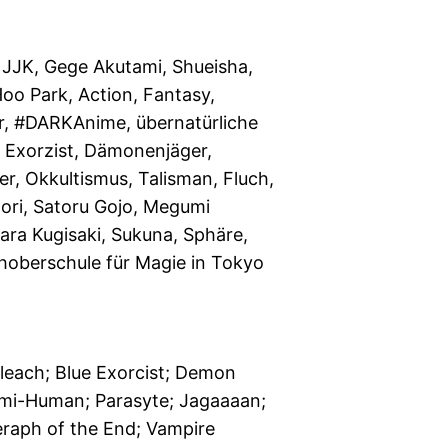
, JJK, Gege Akutami, Shueisha,
o Park, Action, Fantasy,
r, #DARKAnime, übernatürliche
 Exorzist, Dämonenjäger,
er, Okkultismus, Talisman, Fluch,
adori, Satoru Gojo, Megumi
ara Kugisaki, Sukuna, Sphäre,
hoberschule für Magie in Tokyo
leach; Blue Exorcist; Demon
Demi-Human; Parasyte; Jagaaaan;
eraph of the End; Vampire