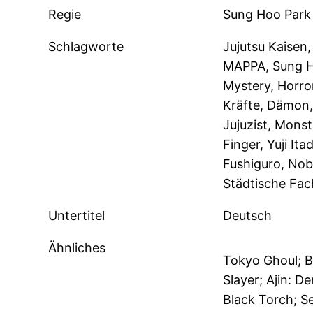
Regie
Sung Hoo Park
Schlagworte
Jujutsu Kaisen
MAPPA, Sung Ho
Mystery, Horro
Kräfte, Dämon,
Jujuzist, Monst
Finger, Yuji It
Fushiguro, Nob
Städtische Fac
Untertitel
Deutsch
Ähnliches
Tokyo Ghoul; B
Slayer; Ajin: 
Black Torch; S