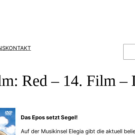
S
NS
KONTAKT
u
c
h
lm: Red – 14. Film 
e
n
Das Epos setzt Segel!
Auf der Musikinsel Elegia gibt die aktuell bel