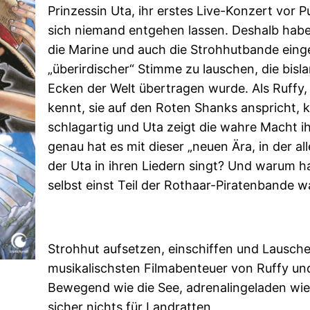
Prinzessin Uta, ihr erstes Live-Konzert vor 
sich niemand entgehen lassen. Deshalb haben 
die Marine und auch die Strohhutbande ein
„überirdischer“ Stimme zu lauschen, die bisl
Ecken der Welt übertragen wurde. Als Ruffy, 
kennt, sie auf den Roten Shanks anspricht, 
schlagartig und Uta zeigt die wahre Macht i
genau hat es mit dieser „neuen Ära, in der all
der Uta in ihren Liedern singt? Und warum ha
selbst einst Teil der Rothaar-Piratenbande w
Strohhut aufsetzen, einschiffen und Lausche
musikalischsten Filmabenteuer von Ruffy u
Bewegend wie die See, adrenalingeladen wie
sicher nichts für Landratten