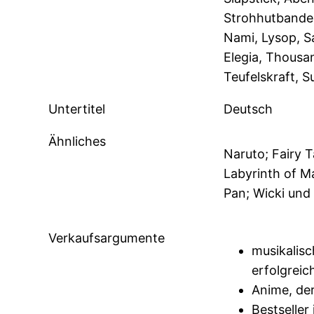
Strohhutbande,
Nami, Lysop, S
Elegia, Thousa
Teufelskraft, S
Untertitel
Deutsch
Ähnliches
Naruto; Fairy T
Labyrinth of Ma
Pan; Wicki und
Verkaufsargumente
musikalisc
erfolgreic
Anime, der
Bestselle