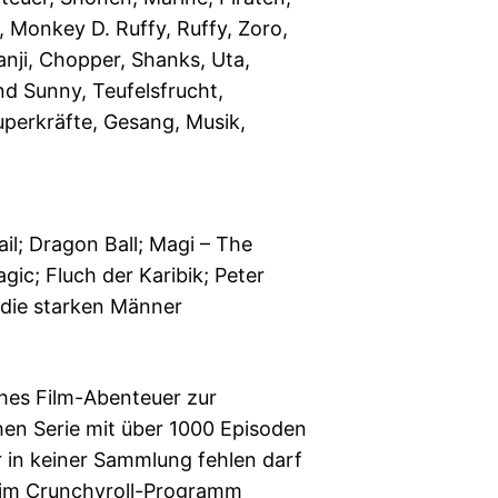
 Monkey D. Ruffy, Ruffy, Zoro,
anji, Chopper, Shanks, Uta,
nd Sunny, Teufelsfrucht,
uperkräfte, Gesang, Musik,
ail; Dragon Ball; Magi – The
gic; Fluch der Karibik; Peter
 die starken Männer
hes Film-Abenteuer zur
hen Serie mit über 1000 Episoden
 in keiner Sammlung fehlen darf
r im Crunchyroll-Programm