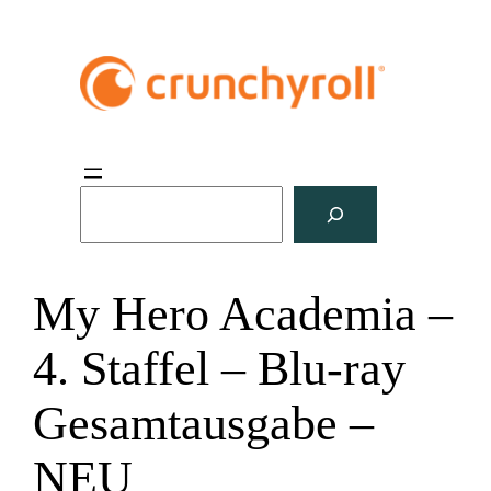
S
u
c
h
My Hero Academia –
e
n
4. Staffel – Blu-ray
Gesamtausgabe –
NEU