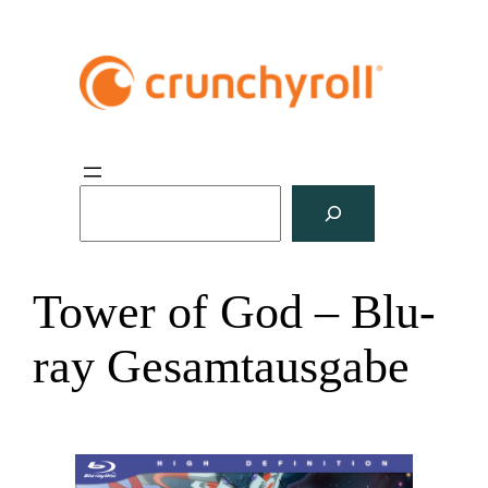
S
u
c
h
Tower of God – Blu-
e
n
ray Gesamtausgabe