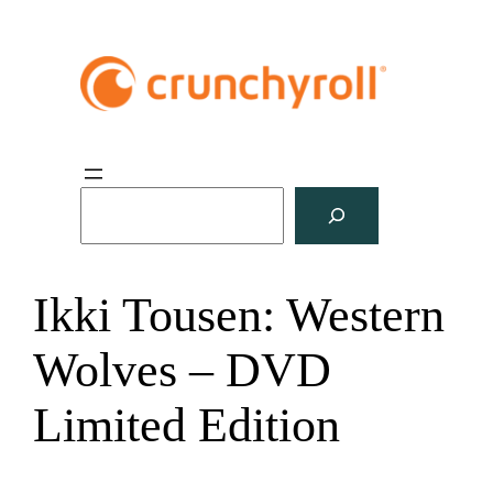
S
u
c
h
Ikki Tousen: Western
e
n
Wolves – DVD
Limited Edition