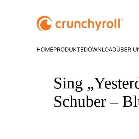
HOME
PRODUKTE
DOWNLOAD
ÜBER U
Sing „Yester
Schuber – Bl