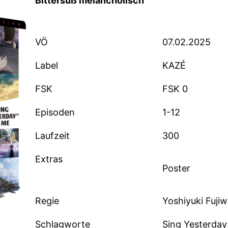
Bittersüß melancholisch
VÖ
07.02.2025
Label
KAZÉ
FSK
FSK 0
Episoden
1-12
Laufzeit
300
Extras
Poster
Regie
Yoshiyuki Fujiw
Schlagworte
Sing Yesterday