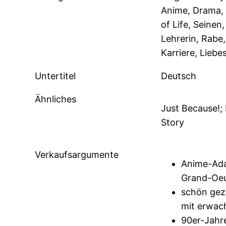
Anime, Drama, 
of Life, Seinen
Lehrerin, Rabe,
Karriere, Liebe
Untertitel
Deutsch
Ähnliches
Just Because!;
Story
Verkaufsargumente
Anime-Ada
Grand-Oeu
schön gez
mit erwac
90er-Jahre