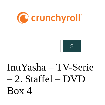
S
u
c
h
InuYasha – TV-Serie
e
n
– 2. Staffel – DVD
Box 4