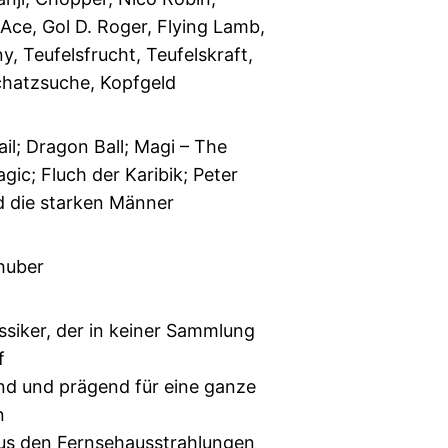
Ace, Gol D. Roger, Flying Lamb,
, Teufelsfrucht, Teufelskraft,
chatzsuche, Kopfgeld
ail; Dragon Ball; Magi – The
gic; Fluch der Karibik; Peter
d die starken Männer
huber
siker, der in keiner Sammlung
f
d und prägend für eine ganze
n
us den Fernsehausstrahlungen