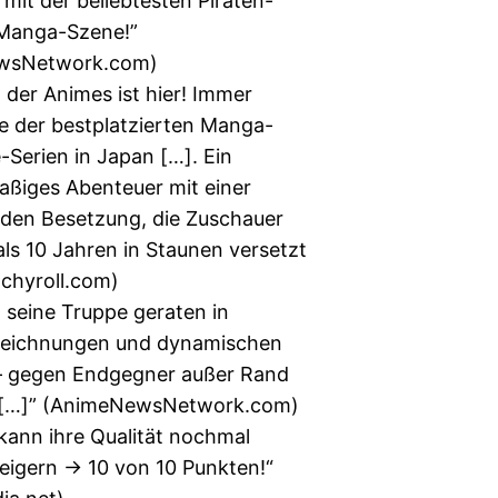
mit der beliebtesten Piraten-
Manga-Szene!”
wsNetwork.com)
 der Animes ist hier! Immer
e der bestplatzierten Manga-
Serien in Japan […]. Ein
aßiges Abenteuer mit einer
den Besetzung, die Zuschauer
als 10 Jahren in Staunen versetzt
nchyroll.com)
 seine Truppe geraten in
eichnungen und dynamischen
 gegen Endgegner außer Rand
 […]” (AnimeNewsNetwork.com)
 kann ihre Qualität nochmal
teigern → 10 von 10 Punkten!“