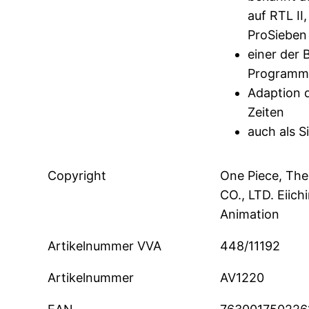
auf RTL II
ProSiebe
einer der 
Programm
Adaption d
Zeiten
auch als S
Copyright
One Piece, Th
CO., LTD. Eiich
Animation
Artikelnummer VVA
448/11192
Artikelnummer
AV1220