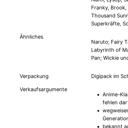
Franky, Brook, 
Thousand Sunny
Superkräfte, S
Ähnliches
Naruto; Fairy T
Labyrinth of Ma
Pan; Wickie un
Verpackung
Digipack im Sc
Verkaufsargumente
Anime-Klas
fehlen dar
wegweisen
Generatio
bekannt a