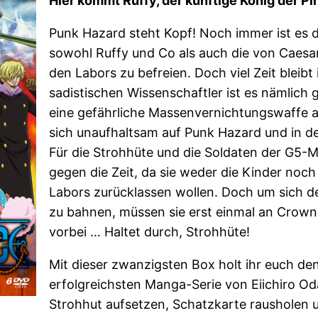
Hier kommt Ruffy, der künftige König der Pi
Punk Hazard steht Kopf! Noch immer ist es 
sowohl Ruffy und Co als auch die von Caes
den Labors zu befreien. Doch viel Zeit bleibt
sadistischen Wissenschaftler ist es nämlich g
eine gefährliche Massenvernichtungswaffe a
sich unaufhaltsam auf Punk Hazard und in d
Für die Strohhüte und die Soldaten der G5-
gegen die Zeit, da sie weder die Kinder noch
Labors zurücklassen wollen. Doch um sich 
zu bahnen, müssen sie erst einmal an Crow
vorbei … Haltet durch, Strohhüte!
Mit dieser zwanzigsten Box holt ihr euch de
erfolgreichsten Manga-Serie von Eiichiro Od
Strohhut aufsetzen, Schatzkarte rausholen 