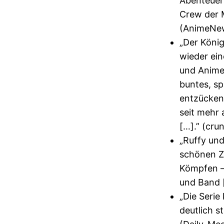
Abenteuer 
Crew der 
(AnimeNe
„Der König
wieder ein
und Anime-
buntes, sp
entzücken
seit mehr 
[…].” (cru
„Ruffy und
schönen Z
Kömpfen –
und Band
„Die Serie
deutlich s