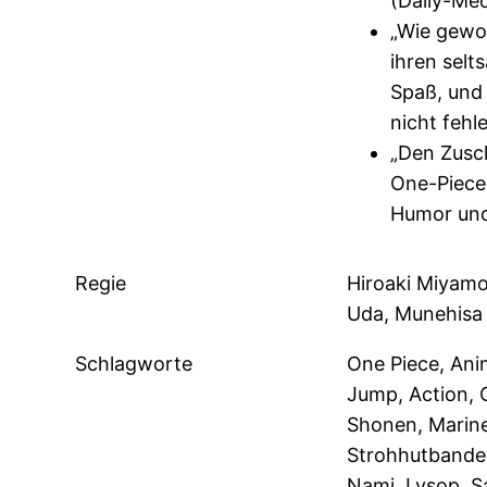
(Daily-Med
„Wie gewo
ihren selt
Spaß, und 
nicht fehl
„Den Zusc
One-Piece
Humor und
Regie
Hiroaki Miyamo
Uda, Munehisa 
Schlagworte
One Piece, Ani
Jump, Action, 
Shonen, Marine
Strohhutbande,
Nami, Lysop, S