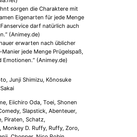
ia.net)
hnt sorgen die Charaktere mit
samen Eigenarten für jede Menge
Fanservice darf natürlich auch
en.“ (Animey.de)
hauer erwarten nach üblicher
-Manier jede Menge Prügelspaß,
 Emotionen.“ (Animey.de)
to, Junji Shimizu, Kônosuke
Sakai
me, Eiichiro Oda, Toei, Shonen
Comedy, Slapstick, Abenteuer,
, Piraten, Schatz,
 Monkey D. Ruffy, Ruffy, Zoro,
anji, Chopper, Nico Robin,