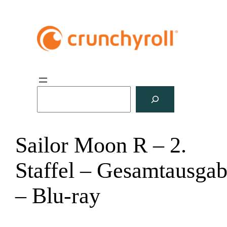
S
u
c
h
Sailor Moon R – 2.
e
n
Staffel – Gesamtausga
– Blu-ray