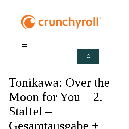
S
u
c
h
Tonikawa: Over the
e
n
Moon for You – 2.
Staffel –
Gesamtausgabe +