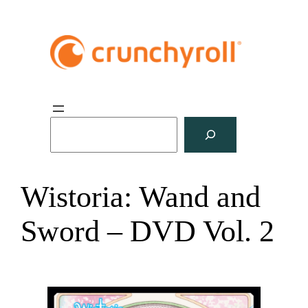
S
u
c
h
Wistoria: Wand and
e
n
Sword – DVD Vol. 2