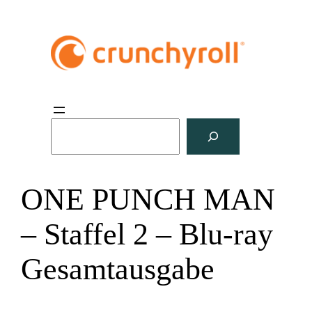
S
u
c
h
ONE PUNCH MAN
e
n
– Staffel 2 – Blu-ray
Gesamtausgabe