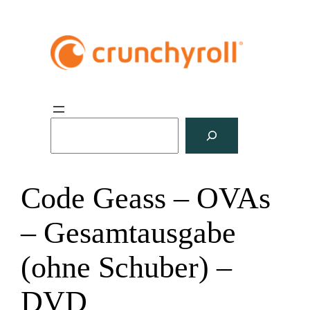
S
u
c
h
Code Geass – OVAs
e
n
– Gesamtausgabe
(ohne Schuber) –
DVD