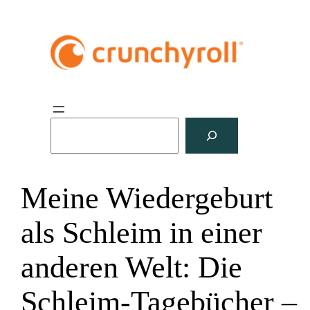
S
u
c
h
Meine Wiedergeburt
e
n
als Schleim in einer
anderen Welt: Die
Schleim-Tagebücher –