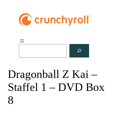
S
u
c
h
Dragonball Z Kai –
e
n
Staffel 1 – DVD Box
8