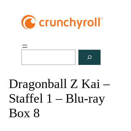
S
u
c
h
Dragonball Z Kai –
e
n
Staffel 1 – Blu-ray
Box 8