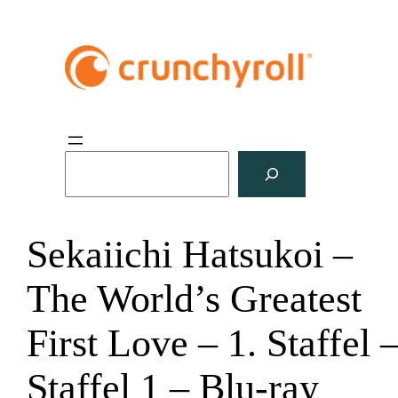
S
u
c
h
Sekaiichi Hatsukoi –
e
n
The World’s Greatest
First Love – 1. Staffel 
Staffel 1 – Blu-ray