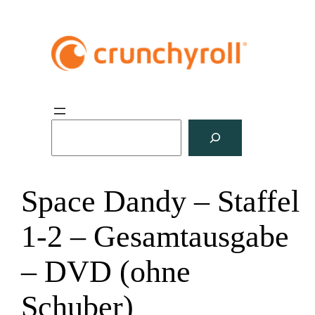
S
u
c
h
Space Dandy – Staffel
e
n
1-2 – Gesamtausgabe
– DVD (ohne
Schuber)