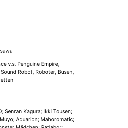
isawa
nce v.s. Penguine Empire,
 Sound Robot, Roboter, Busen,
retten
; Senran Kagura; Ikki Tousen;
i Muyo; Aquarion; Mahoromatic;
onster Mädchen; Patlabor;