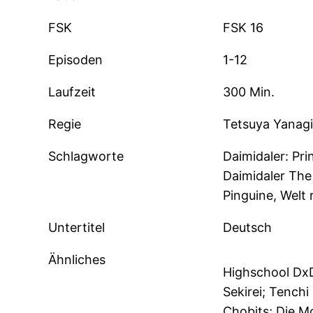
FSK
FSK 16
Episoden
1-12
Laufzeit
300 Min.
Regie
Tetsuya Yanag
Schlagworte
Daimidaler: Pri
Daimidaler The
Pinguine, Welt 
Untertitel
Deutsch
Ähnliches
Highschool DxD
Sekirei; Tench
Chobits; Die M