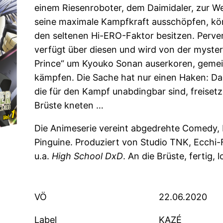
einem Riesenroboter, dem Daimidaler, zur We
seine maximale Kampfkraft ausschöpfen, kö
den seltenen Hi-ERO-Faktor besitzen. Perve
verfügt über diesen und wird von der myster
Prince“ um Kyouko Sonan auserkoren, geme
kämpfen. Die Sache hat nur einen Haken: Dam
die für den Kampf unabdingbar sind, freiset
Brüste kneten …
Die Animeserie vereint abgedrehte Comedy,
Pinguine. Produziert von Studio TNK, Ecchi
u.a.
High School DxD
. An die Brüste, fertig, l
VÖ
22.06.2020
Label
KAZÉ