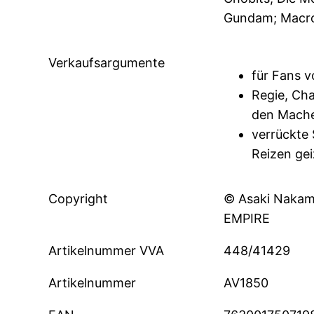
Gundam; Macr
Verkaufsargumente
für Fans 
Regie, Ch
den Mach
verrückte 
Reizen gei
Copyright
© Asaki Naka
EMPIRE
Artikelnummer VVA
448/41429
Artikelnummer
AV1850