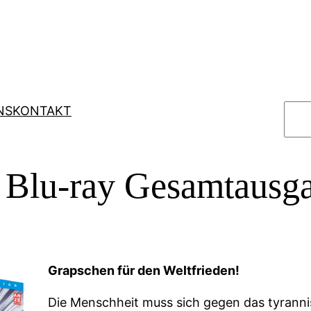
S
NS
KONTAKT
u
c
h
 Blu-ray Gesamtausg
e
n
Grapschen für den Weltfrieden!
Die Menschheit muss sich gegen das tyranni