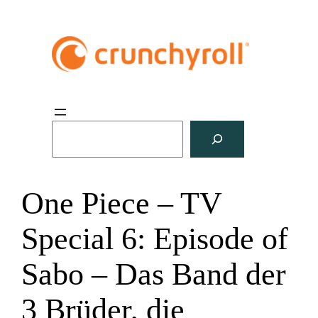
S
u
c
h
One Piece – TV
e
n
Special 6: Episode of
Sabo – Das Band der
3 Brüder, die