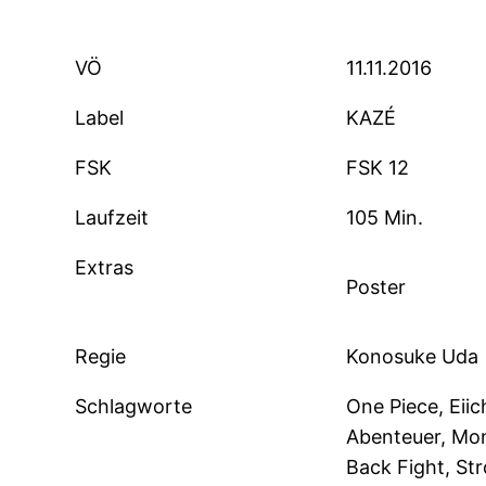
VÖ
11.11.2016
Label
KAZÉ
FSK
FSK 12
Laufzeit
105 Min.
Extras
Poster
Regie
Konosuke Uda
Schlagworte
One Piece, Eiic
Abenteuer, Mon
Back Fight, Str