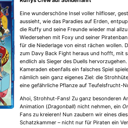
Ruffys Crew auf Sonderfahrt
Eine wunderschöne Insel voller hilfloser, g
aussieht, wie das Paradies auf Erden, entpuppt
die Ruffy und seine Freunde wieder mal allzu 
Wiedersehen mit Foxy und seiner Piratenban
für die Niederlage von einst rächen wollen. D
zum Davy Back Fight heraus und hofft, mit 
endlich als Sieger des Duells hervorzugehen.
Kameraden ebenfalls ein falsches Spiel spiel
nämlich sein ganz eigenes Ziel: die Strohhü
eine gefährliche Pflanze auf Teufelsfrucht-
Ahoi, Strohhut-Fans! Zu ganz besonderen Anl
Animation (
Dragonball
) nicht nehmen, ein
On
Fans zu kreieren! Nun zaubern wir eines dies
Schatzkammer – nicht nur für Piraten ein Ve