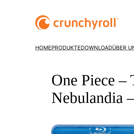
HOME
PRODUKTE
DOWNLOAD
ÜBER U
One Piece – 
Nebulandia –