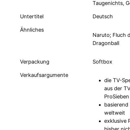
Taugenichts, G
Untertitel
Deutsch
Ähnliches
Naruto; Fluch de
Dragonball
Verpackung
Softbox
Verkaufsargumente
die TV-Spe
aus der TV
ProSiebe
basierend
weltweit
exklusive 
bisher ni