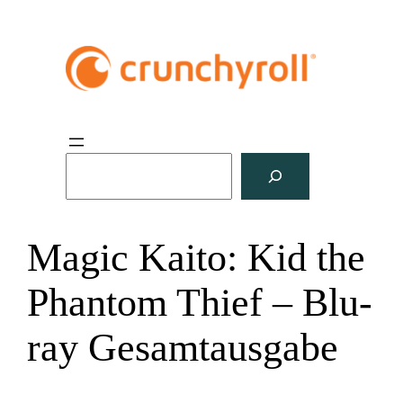
S
u
c
h
Magic Kaito: Kid the
e
n
Phantom Thief – Blu-
ray Gesamtausgabe