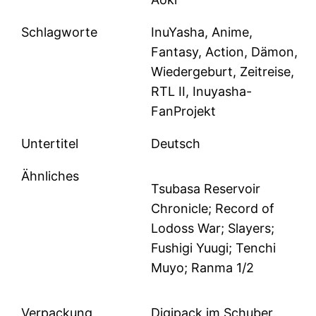
Schlagworte
InuYasha, Anime,
Fantasy, Action, Dämon,
Wiedergeburt, Zeitreise,
RTL II, Inuyasha-
FanProjekt
Untertitel
Deutsch
Ähnliches
Tsubasa Reservoir
Chronicle; Record of
Lodoss War; Slayers;
Fushigi Yuugi; Tenchi
Muyo; Ranma 1/2
Verpackung
Digipack im Schuber