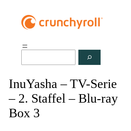
S
u
c
h
InuYasha – TV-Serie
e
n
– 2. Staffel – Blu-ray
Box 3