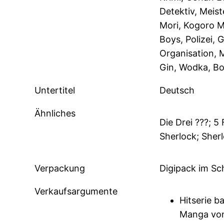
Detektiv, Meist
Mori, Kogoro Mo
Boys, Polizei, 
Organisation, 
Gin, Wodka, B
Untertitel
Deutsch
Ähnliches
Die Drei ???; 5
Sherlock; Sherl
Verpackung
Digipack im Sc
Verkaufsargumente
Hitserie b
Manga von