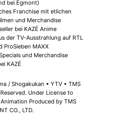
nd bei Egmont)
hes Franchise mit etlichen
Filmen und Merchandise
seller bei KAZÉ Anime
us der TV-Ausstrahlung auf RTL
und ProSieben MAXX
-Specials und Merchandise
bei KAZÉ
a / Shogakukan • YTV • TMS
s Reserved. Under License to
A Animation Produced by TMS
T CO., LTD.