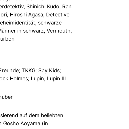
erdetektiv, Shinichi Kudo, Ran
ri, Hiroshi Agasa, Detective
Geheimidentität, schwarze
Männer in schwarz, Vermouth,
ourbon
 Freunde; TKKG; Spy Kids;
ock Holmes; Lupin; Lupin III.
huber
asierend auf dem beliebten
 Gosho Aoyama (in