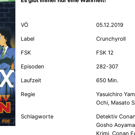
Es gibt immer nur eine Wahrheit!
VÖ
05.12.2019
Label
Crunchyroll
FSK
FSK 12
Episoden
282-307
Laufzeit
650 Min.
Regie
Yasuichiro Yam
Ochi, Masato S
Schlagworte
Detektiv Conan
Gosho Aoyama, 
Krimi, Conan E