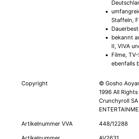
Deutschla
umfangreic
Staffeln, 
Dauerbest
bekannt a
II, VIVA 
Filme, TV
ebenfalls 
Copyright
© Gosho Aoyam
1996 All Right
Crunchyroll S
ENTERTAINMEN
Artikelnummer VVA
448/12288
Artikelnummer
AV2631