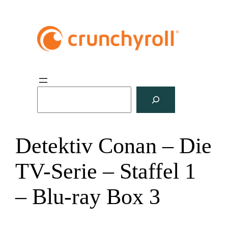
S
u
c
h
Detektiv Conan – Die
e
n
TV-Serie – Staffel 1
– Blu-ray Box 3