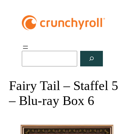
S
u
c
h
Fairy Tail – Staffel 5
e
n
– Blu-ray Box 6