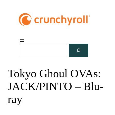
S
u
c
h
Tokyo Ghoul OVAs:
e
n
JACK/PINTO – Blu-
ray