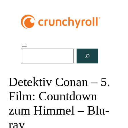
S
u
c
h
Detektiv Conan – 5.
e
n
Film: Countdown
zum Himmel – Blu-
ray