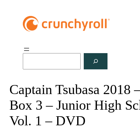
S
u
c
h
Captain Tsubasa 2018 
e
n
Box 3 – Junior High Sc
Vol. 1 – DVD