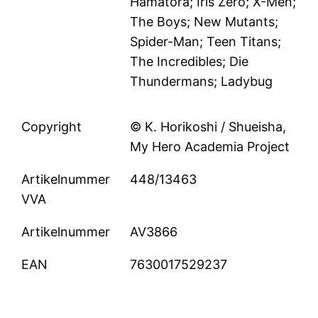
Hamatora; Iris Zero; X-Men;
The Boys; New Mutants;
Spider-Man; Teen Titans;
The Incredibles; Die
Thundermans; Ladybug
Copyright
© K. Horikoshi / Shueisha,
My Hero Academia Project
Artikelnummer
448/13463
VVA
Artikelnummer
AV3866
EAN
7630017529237