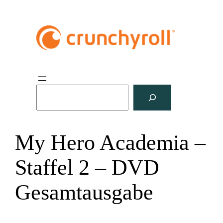
S
u
c
h
My Hero Academia –
e
n
Staffel 2 – DVD
Gesamtausgabe