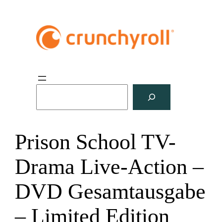
S
u
c
h
Prison School TV-
e
n
Drama Live-Action –
DVD Gesamtausgabe
– Limited Edition