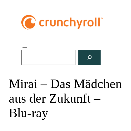
S
u
c
h
Mirai – Das Mädchen
e
n
aus der Zukunft –
Blu-ray