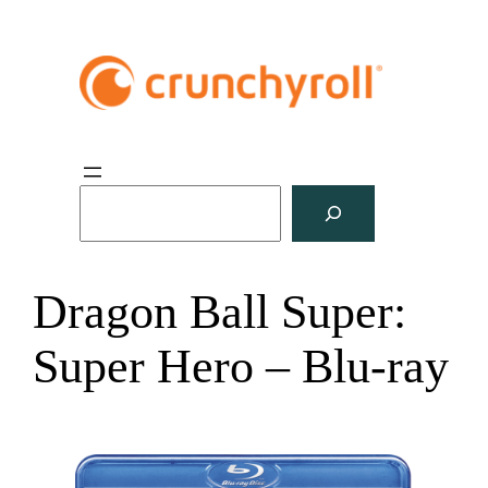
S
u
c
h
Dragon Ball Super:
e
n
Super Hero – Blu-ray