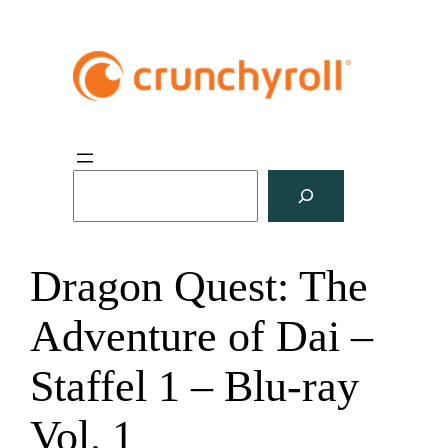
S
u
c
h
Dragon Quest: The
e
n
Adventure of Dai –
Staffel 1 – Blu-ray
Vol. 1